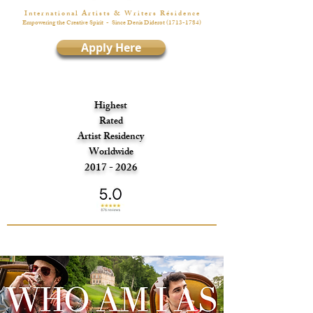
I n t e r n a t i o n a l A r t i s t s & W r i t e r s R é s i d e n c e
Empowering the Creative Spirit
- Since Denis Diderot
(1713-1784)
Apply Here
Highest
Rated
Artist Residency
Worldwide
2017 - 2026